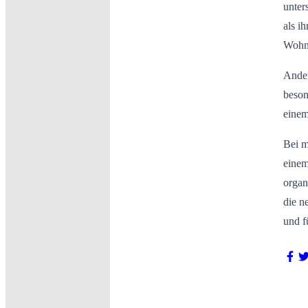
unter
als i
Wohnu
Ander
beson
einem
Bei m
einem
organ
die n
und f