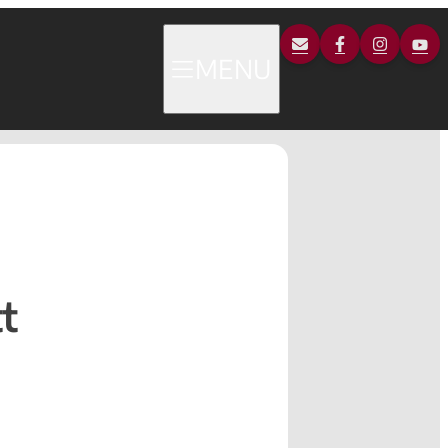
MENU
t