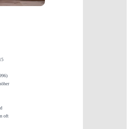
15
1996)
höher
nd
n oft