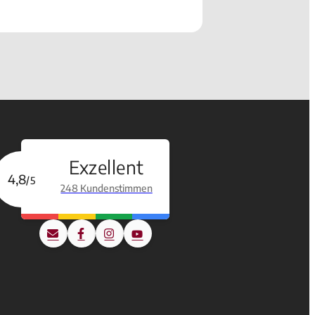
Exzellent
4,8
/5
248 Kundenstimmen