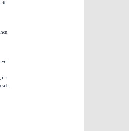
eit
inen
h von
, ob
g sein