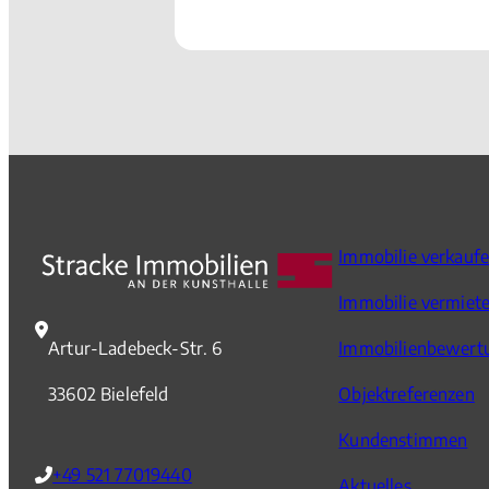
Immobilie verkauf
Immobilie vermiet
Artur-Ladebeck-Str. 6
Immobilienbewert
33602 Bielefeld
Objektreferenzen
Kundenstimmen
+49 521 77019440
Aktuelles