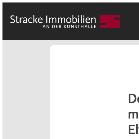
D
m
E