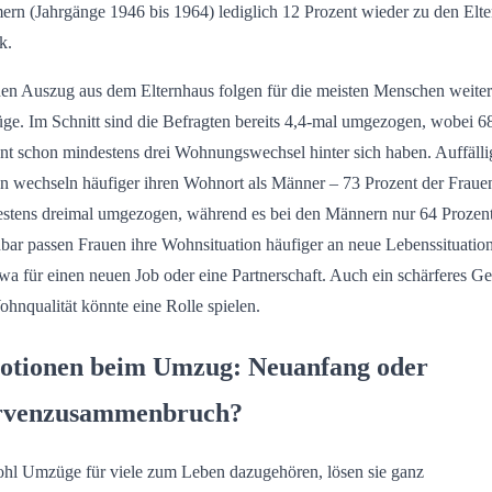
rn (Jahrgänge 1946 bis 1964) lediglich 12 Prozent wieder zu den Elte
k.
en Auszug aus dem Elternhaus folgen für die meisten Menschen weite
e. Im Schnitt sind die Befragten bereits 4,4-mal umgezogen, wobei 6
nt schon mindestens drei Wohnungswechsel hinter sich haben. Auffälli
n wechseln häufiger ihren Wohnort als Männer – 73 Prozent der Fraue
stens dreimal umgezogen, während es bei den Männern nur 64 Prozent
bar passen Frauen ihre Wohnsituation häufiger an neue Lebenssituatio
twa für einen neuen Job oder eine Partnerschaft. Auch ein schärferes G
ohnqualität könnte eine Rolle spielen.
tionen beim Umzug: Neuanfang oder
rvenzusammenbruch?
l Umzüge für viele zum Leben dazugehören, lösen sie ganz