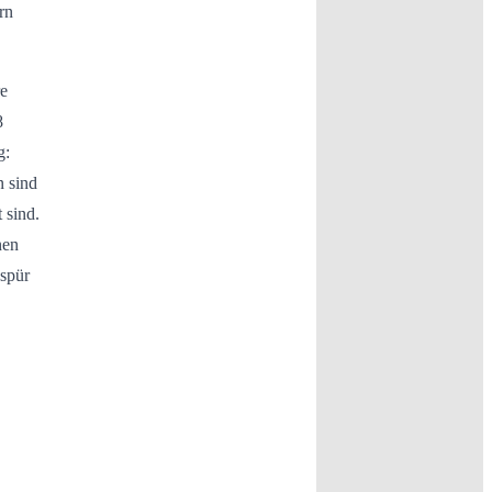
rn
re
8
g:
n sind
 sind.
nen
espür