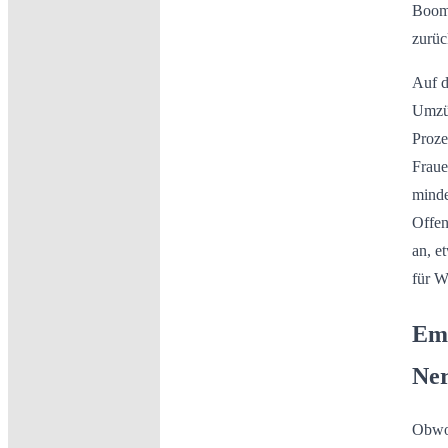
Boome
zurüc
Auf d
Umzüg
Proze
Fraue
minde
Offen
an, e
für W
Emo
Ne
Obwoh