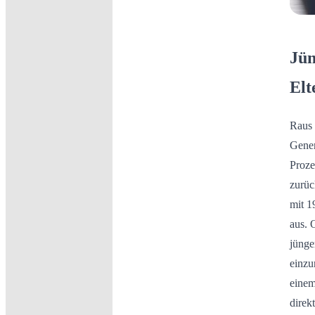
Jün
Elt
Raus 
Gener
Proze
zurüc
mit 1
aus. 
jünge
einzu
einem
direk