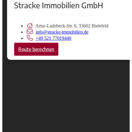
Stracke Immobilien GmbH
Artur-Ladebeck-Str. 6, 33602 Bielefeld
info@stracke-immobilien.de
+49 521 77019440
Route berechnen