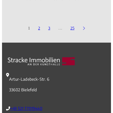
1
2
3
…
25
Artur-Ladebeck-Str. 6
33602 Bielefeld
+49 521 77019440