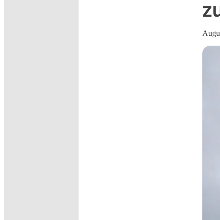
z
Augus