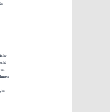
ür
liche
echt
 dem
rahmen
igen