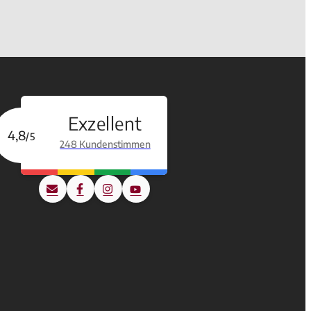
Exzellent
4,8
/5
248 Kundenstimmen