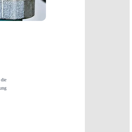
 die
rung