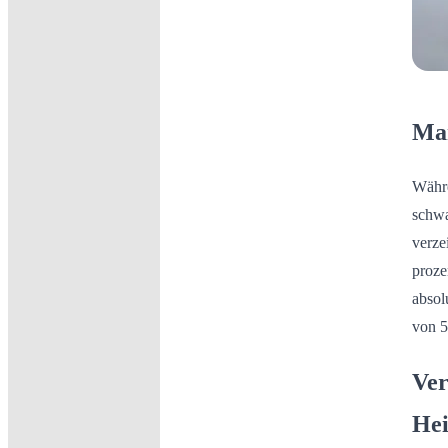
Mar
Währe
schwa
verz
proze
absol
von 5
Ver
Hei