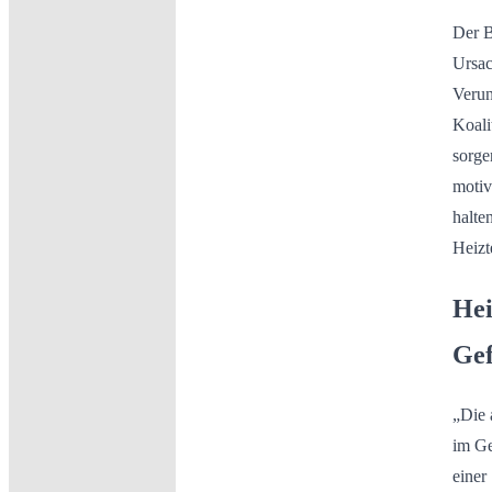
Der B
Ursac
Verun
Koali
sorge
motiv
halte
Heizt
Hei
Ge
„Die 
im Ge
einer