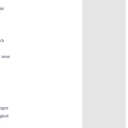
ale
sch
n neue
ungen
gkeit
r