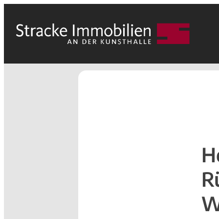
H
R
W