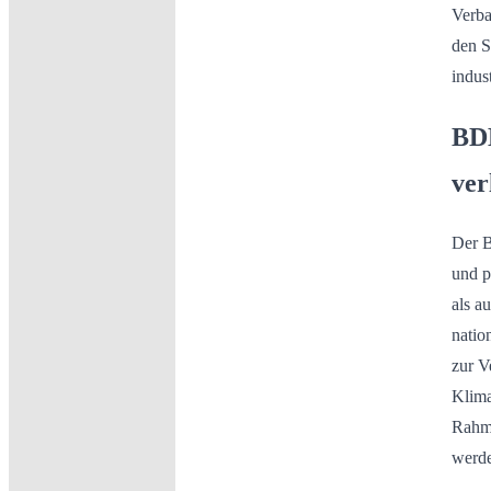
Verba
den S
indus
BDH
ver
Der B
und p
als a
natio
zur V
Klima
Rahm
werde