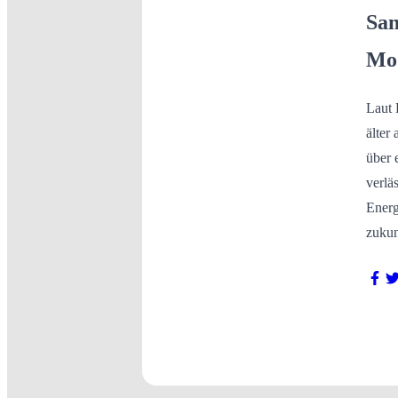
San
Mod
Laut 
älter
über 
verlä
Energ
zukun