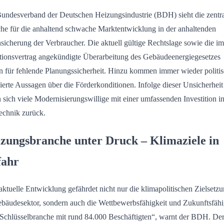
undesverband der Deutschen Heizungsindustrie (BDH) sieht die zentr
he für die anhaltend schwache Marktentwicklung in der anhaltenden
sicherung der Verbraucher. Die aktuell gültige Rechtslage sowie die im
tionsvertrag angekündigte Überarbeitung des Gebäudeenergiegesetzes
n für fehlende Planungssicherheit. Hinzu kommen immer wieder politi
ierte Aussagen über die Förderkonditionen. Infolge dieser Unsicherheit
n sich viele Modernisierungswillige mit einer umfassenden Investition i
echnik zurück.
zungsbranche unter Druck – Klimaziele in
fahr
aktuelle Entwicklung gefährdet nicht nur die klimapolitischen Zielsetz
bäudesektor, sondern auch die Wettbewerbsfähigkeit und Zukunftsfähi
 Schlüsselbranche mit rund 84.000 Beschäftigten“, warnt der BDH. De