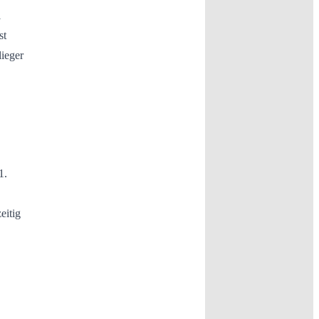
l
st
lieger
1.
eitig