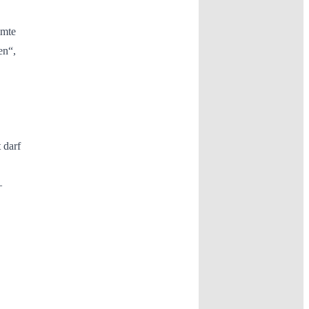
mmte
en“,
 darf
–