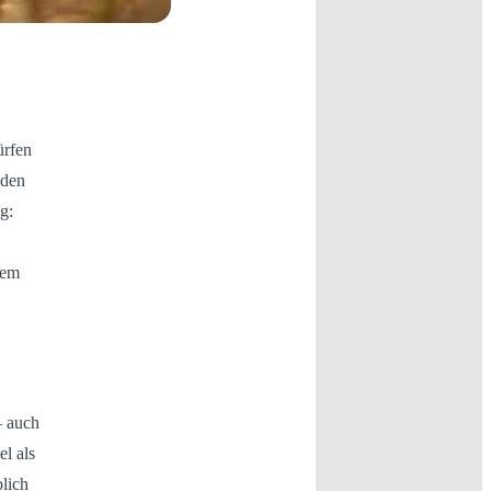
ürfen
 den
g:
dem
– auch
l als
lich