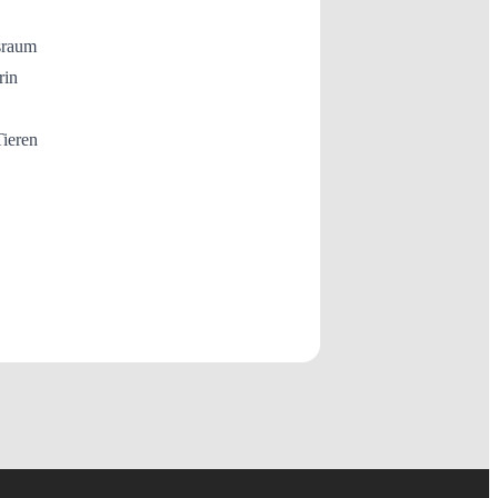
sraum
rin
Tieren