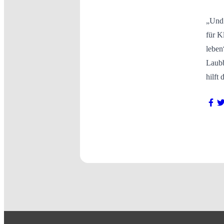
„Und 
für K
leben
Laubb
hilft 