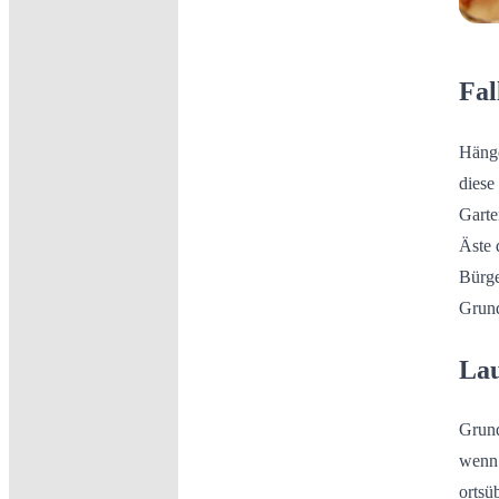
Fal
Hänge
diese
Garte
Äste 
Bürge
Grund
Lau
Grund
wenn 
ortsü