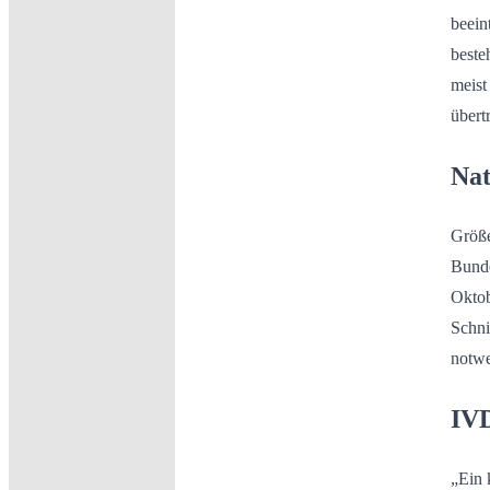
beein
beste
meist
übert
Nat
Größe
Bunde
Oktob
Schni
notwe
IVD
„Ein 