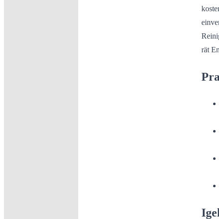
koste
einve
Reini
rät E
Pra
Ige