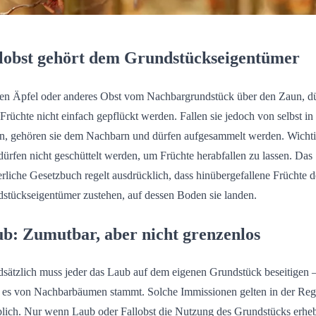
lobst gehört dem Grundstückseigentümer
n Äpfel oder anderes Obst vom Nachbargrundstück über den Zaun, d
 Früchte nicht einfach gepflückt werden. Fallen sie jedoch von selbst in
n, gehören sie dem Nachbarn und dürfen aufgesammelt werden. Wichti
dürfen nicht geschüttelt werden, um Früchte herabfallen zu lassen. Das
rliche Gesetzbuch regelt ausdrücklich, dass hinübergefallene Früchte 
stückseigentümer zustehen, auf dessen Boden sie landen.
b: Zumutbar, aber nicht grenzenlos
sätzlich muss jeder das Laub auf dem eigenen Grundstück beseitigen 
es von Nachbarbäumen stammt. Solche Immissionen gelten in der Rege
blich. Nur wenn Laub oder Fallobst die Nutzung des Grundstücks erheb