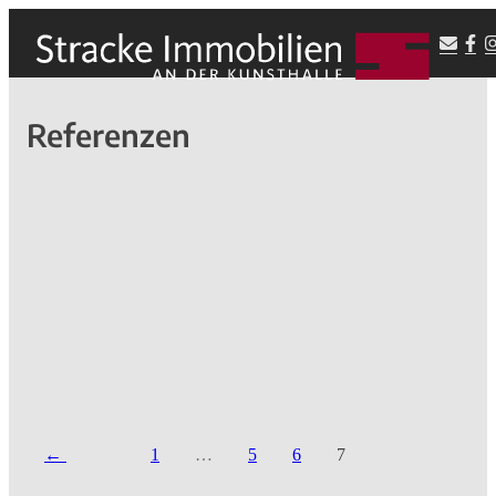
Referenzen
1
…
5
6
7