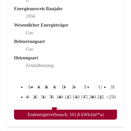
Energieausweis Baujahr
1956
Wesentlicher Energieträger
Gas
Befeuerungsart
Gas
Heizungsart
Zentralheizung
A+
A
B
C
D
E
F
G
H
0
25
50
75
100
125
150
175
200
225
>250
Endenergieverbrauch: 101,8 kWh/(m²*a)