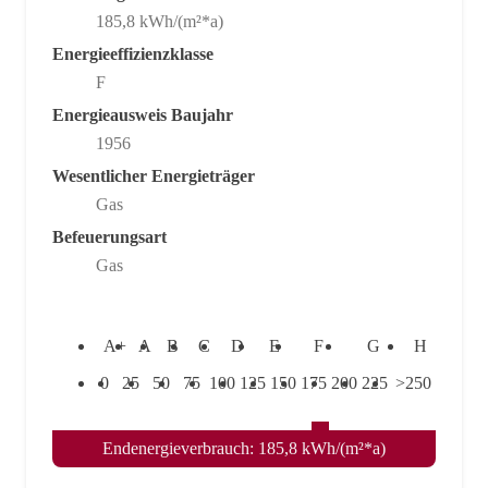
185,8 kWh/(m²*a)
Energieeffizienzklasse
F
Energieausweis Baujahr
1956
Wesentlicher Energieträger
Gas
Befeuerungsart
Gas
A+
A
B
C
D
E
F
G
H
0
25
50
75
100
125
150
175
200
225
>250
Endenergieverbrauch: 185,8 kWh/(m²*a)