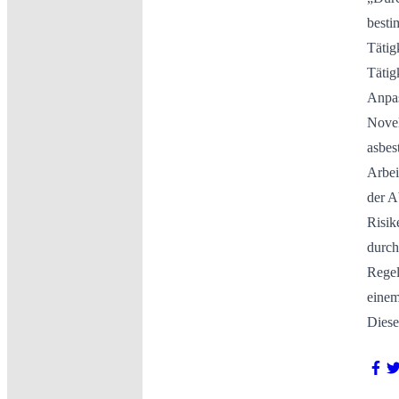
besti
Tätig
Tätig
Anpas
Novel
asbes
Arbei
der A
Risik
durch
Regel
einem
Diese