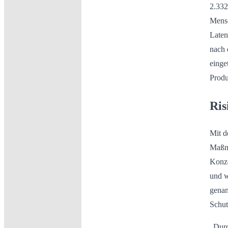
2.332
Mensc
Laten
nach 
einge
Produ
Ris
Mit d
Maßna
Konze
und w
genan
Schu
„Durc