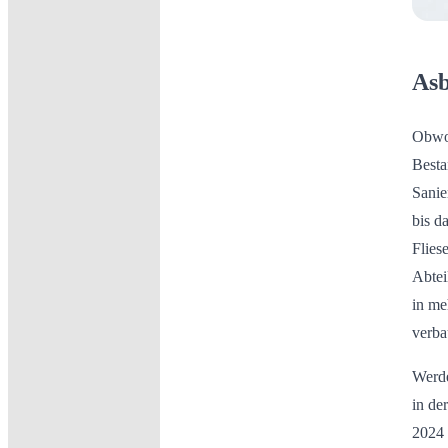
Asb
Obwoh
Besta
Sanie
bis d
Flies
Abtei
in me
verba
Werde
in de
2024 