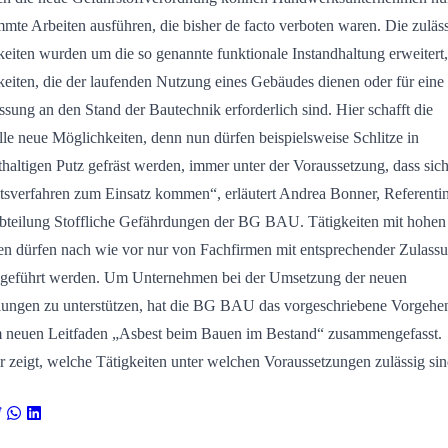
mmte Arbeiten ausführen, die bisher de facto verboten waren. Die zuläs
keiten wurden um die so genannte funktionale Instandhaltung erweitert,
keiten, die der laufenden Nutzung eines Gebäudes dienen oder für eine
sung an den Stand der Bautechnik erforderlich sind. Hier schafft die
le neue Möglichkeiten, denn nun dürfen beispielsweise Schlitze in
thaltigen Putz gefräst werden, immer unter der Voraussetzung, dass sic
tsverfahren zum Einsatz kommen“, erläutert Andrea Bonner, Referentin
bteilung Stoffliche Gefährdungen der BG BAU. Tätigkeiten mit hohen
en dürfen nach wie vor nur von Fachfirmen mit entsprechender Zulass
geführt werden. Um Unternehmen bei der Umsetzung der neuen
ungen zu unterstützen, hat die BG BAU das vorgeschriebene Vorgehen
 neuen Leitfaden „Asbest beim Bauen im Bestand“ zusammengefasst.
r zeigt, welche Tätigkeiten unter welchen Voraussetzungen zulässig sin