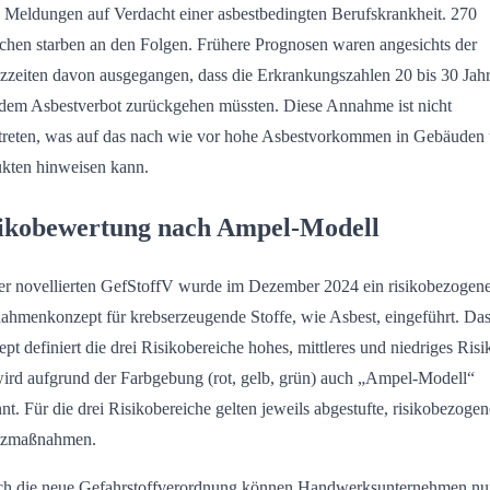
 Meldungen auf Verdacht einer asbestbedingten Berufskrankheit. 270
hen starben an den Folgen. Frühere Prognosen waren angesichts der
zzeiten davon ausgegangen, dass die Erkrankungszahlen 20 bis 30 Jah
dem Asbestverbot zurückgehen müssten. Diese Annahme ist nicht
treten, was auf das nach wie vor hohe Asbestvorkommen in Gebäuden
kten hinweisen kann.
ikobewertung nach Ampel-Modell
er novellierten GefStoffV wurde im Dezember 2024 ein risikobezogen
hmenkonzept für krebserzeugende Stoffe, wie Asbest, eingeführt. Da
pt definiert die drei Risikobereiche hohes, mittleres und niedriges Risi
ird aufgrund der Farbgebung (rot, gelb, grün) auch „Ampel-Modell“
nt. Für die drei Risikobereiche gelten jeweils abgestufte, risikobezogen
tzmaßnahmen.
h die neue Gefahrstoffverordnung können Handwerksunternehmen nu