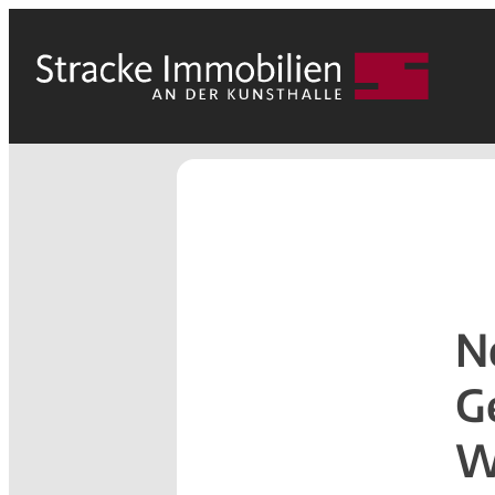
N
G
W