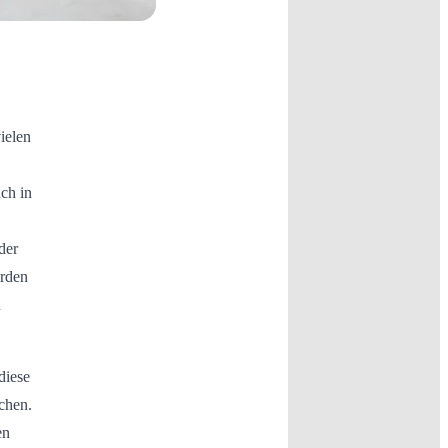
ielen
uch in
der
rden
n
diese
chen.
en