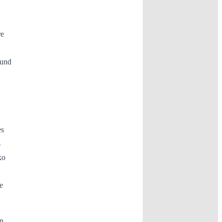
re
 und
es
s
ko
e
n