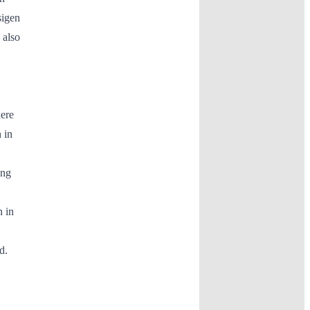
sigen
 also
here
 in
ung
 in
d.