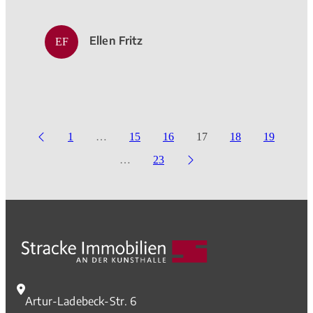
Ellen Fritz
EF
1
…
15
16
17
18
19
…
23
Artur-Ladebeck-Str. 6