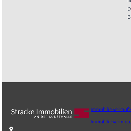
k
D
B
Immobilie verkauf
Immobilie vermiet