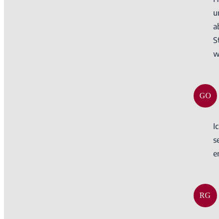
u
a
S
w
GO
I
s
e
RG