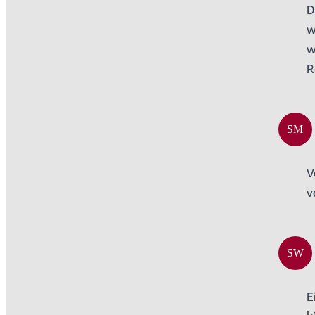
D
w
w
R
SM
V
v
SW
E