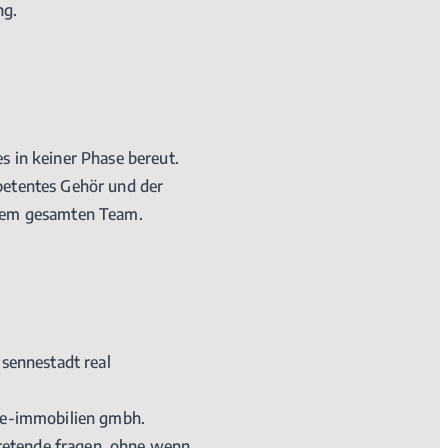
ng.
s in keiner Phase bereut.
petentes Gehör und der
 dem gesamten Team.
-sennestadt real
cke-immobilien gmbh.
ftretende fragen, ohne wenn