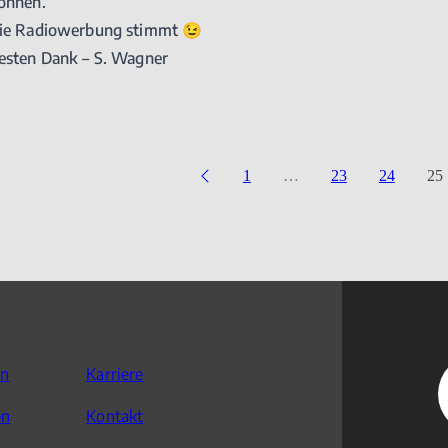
önnen.
ie Radiowerbung stimmt 😉
esten Dank – S. Wagner
1
…
23
24
25
en
Karriere
en
Kontakt