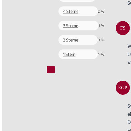
S
4 Sterne
2 %
3 Sterne
1 %
FS
2 Sterne
0 %
W
U
1 Stern
4 %
V
EGP
S
e
D
H