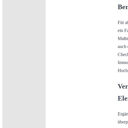
Ber
Für a
ein F
Maßna
auch 
Check
Immob
Hochw
Ver
Ele
Ergän
überp