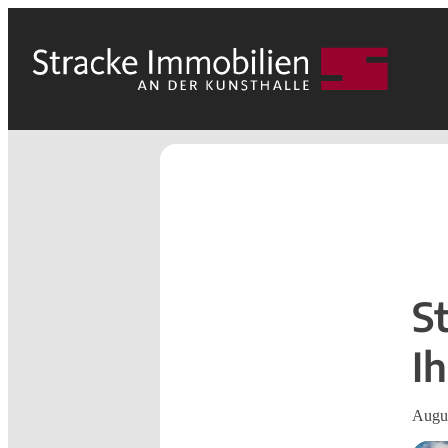
S
I
Augus