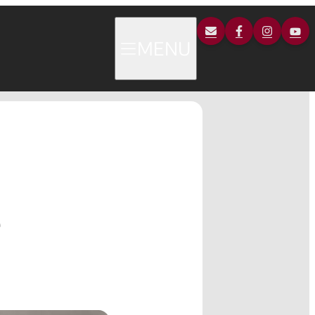
MENU
e