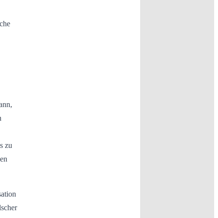
lche
ann,
n
s zu
hen
sation
lscher