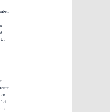
 haben
er
zt
 Dr.
eine
tztere
aten
 bei
tanz