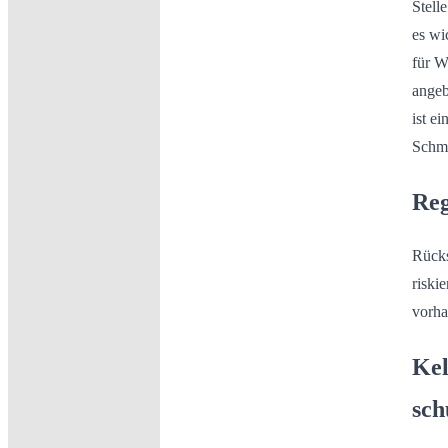
Stell
es wi
für W
angeb
ist e
Schmu
Reg
Rücks
riski
vorha
Kel
sch