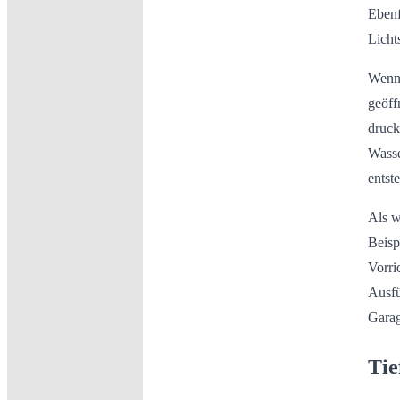
Ebenf
Licht
Wenn 
geöff
druck
Wasse
entst
Als w
Beisp
Vorri
Ausfü
Garag
Tie