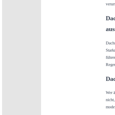
verur
Dac
aus
Dachr
Stark
führe
Regen
Dac
Wer ä
nicht
moder