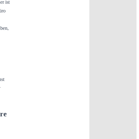
r ist
üro
aben,
nst
r
ore