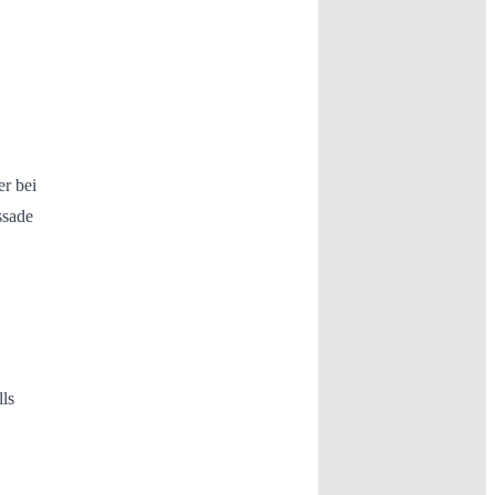
er bei
ssade
lls