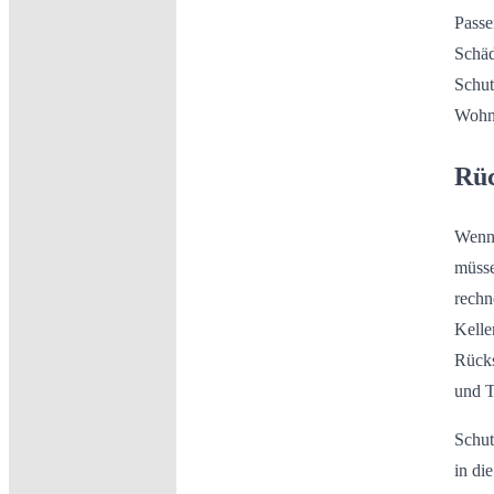
Passe
Schäd
Schut
Wohnu
Rüc
Wenn 
müsse
rechn
Kelle
Rücks
und T
Schut
in di