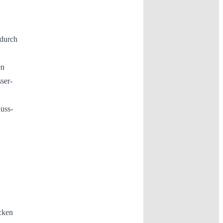
 durch
en
ser-
uss-
cken