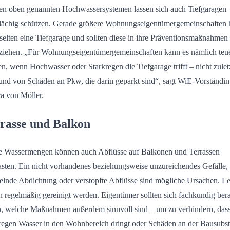
en oben genannten Hochwassersystemen lassen sich auch Tiefgaragen
lächig schützen. Gerade größere Wohnungseigentümergemeinschaften
 selten eine Tiefgarage und sollten diese in ihre Präventionsmaßnahmen
ziehen. „Für Wohnungseigentümergemeinschaften kann es nämlich teu
n, wenn Hochwasser oder Starkregen die Tiefgarage trifft – nicht zulet
und von Schäden an Pkw, die darin geparkt sind“, sagt WiE-Vorständin
a von Möller.
rasse und Balkon
 Wassermengen können auch Abflüsse auf Balkonen und Terrassen
asten. Ein nicht vorhandenes beziehungsweise unzureichendes Gefälle, 
lnde Abdichtung oder verstopfte Abflüsse sind mögliche Ursachen. Le
en regelmäßig gereinigt werden. Eigentümer sollten sich fachkundig ber
n, welche Maßnahmen außerdem sinnvoll sind – um zu verhindern, dass
regen Wasser in den Wohnbereich dringt oder Schäden an der Bausubs