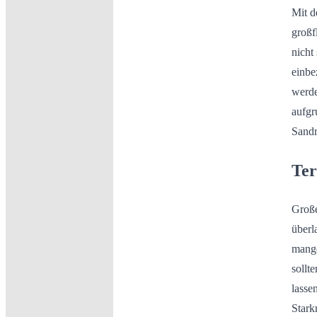
Mit d
großf
nicht
einbe
werde
aufgr
Sandr
Ter
Große
überl
mange
sollt
lasse
Stark