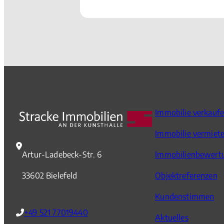
Immobilie verkauf
Immobilie vermiet
Artur-Ladebeck-Str. 6
Immobilienbewert
33602 Bielefeld
Objektreferenzen
Kundenstimmen
+49 521 77019440
Aktuelles