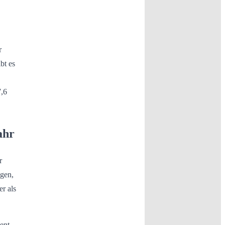
r
bt es
7,6
ahr
r
igen,
r als
ent,