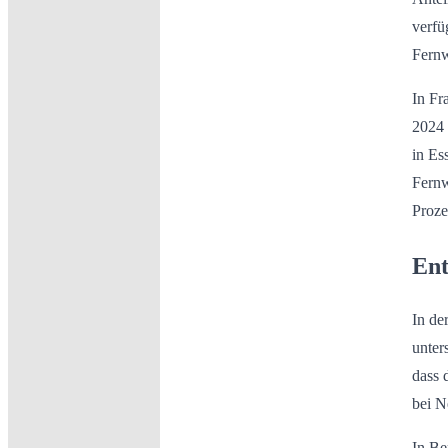
verfü
Fernw
In Fr
2024 
in Es
Fernw
Proze
Ent
In d
unter
dass 
bei N
In Be