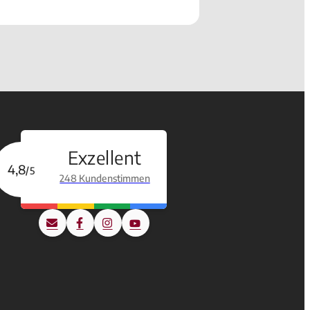
Exzellent
4,8
/5
248 Kundenstimmen