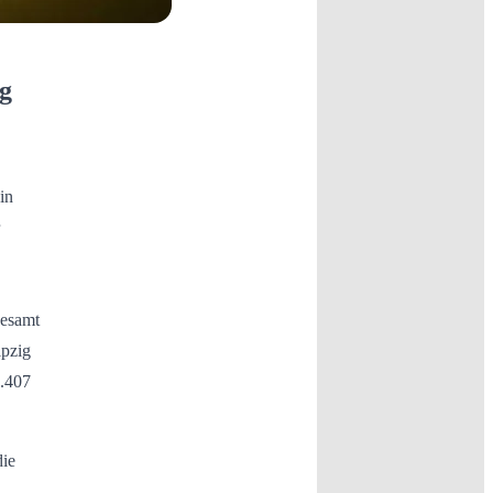
g
in
gesamt
ipzig
4.407
die