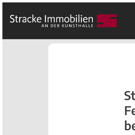
S
F
b