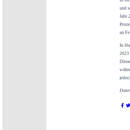
und s
Jahr 
Proze
an Fe
In Ha
2023 
Düsse
währe
jedoc
Daten