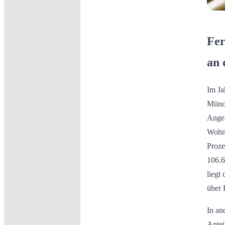
Fer
an 
Im Ja
Münch
Angeb
Wohnu
Proze
106.6
liegt
über 
In an
Antei