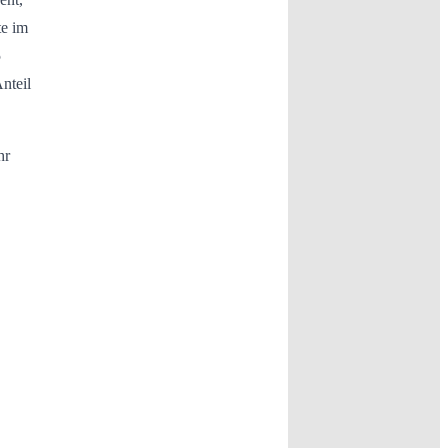
te im
5
nteil
hr