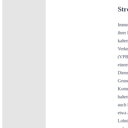
Str
Immob
ihrer
kalte
Verke
(VPB)
einem
Diens
Grund
Kommu
halte
auch 
etwa 
Lohnk