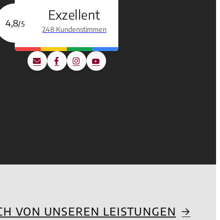
Exzellent
4,8
/5
248 Kundenstimmen
ICH VON UNSEREN LEISTUNGEN