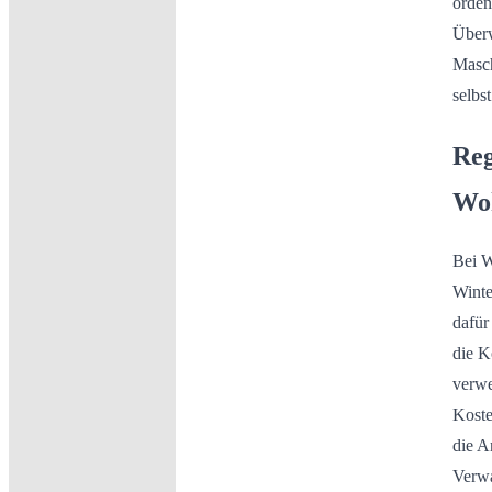
orden
Überw
Masch
selbs
Reg
Woh
Bei W
Winte
dafür
die K
verwe
Koste
die A
Verwa