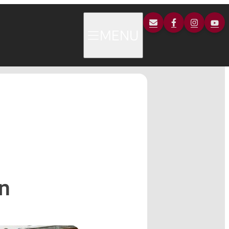
MENU
in