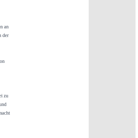
en an
n der
von
i zu
 und
macht