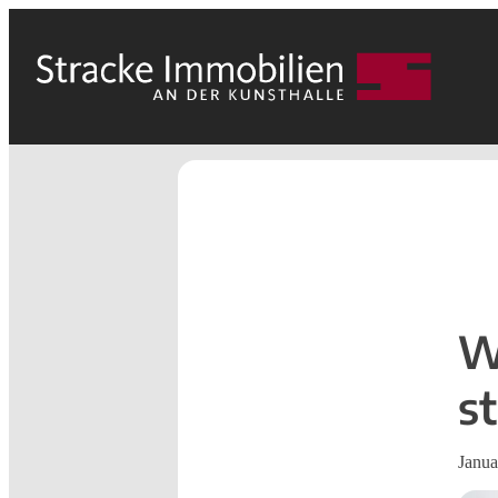
W
s
Janua