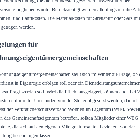
tlichen Rechnung, die die Lohnkosten gesondert ausweist und per
eisung beglichen wurde. Berücksichtigt werden allerdings nur die Arbe
inen- und Fahrtkosten. Die Materialkosten für Streusplitt oder Salz m
t getragen werden.
elungen für
nungseigentümergemeinschaften
ohnungseigentümergemeinschaften stellt sich im Winter die Frage, ob 
rdienst in Eigenregie erfolgen soll oder ein Dienstleistungsunternehme
 beauftragt werden soll. Wird die Pflicht ausgelagert, können auch be
osten dafür unter Umständen von der Steuer abgesetzt werden, darauf
ist der Verbraucherschutzverband Wohnen im Eigentum (WiE). Soweit
n das Gemeinschaftseigentum betreffen, sollten Mitglieder einer WEG 
nteile, die sich auf den eigenen Miteigentumsanteil beziehen, von der
ltung bescheinigen lassen.