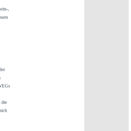
its-,
üssen
der
n
i WEGs
 die
sich