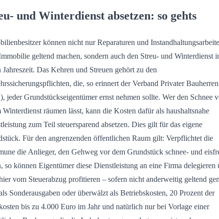
eu- und Winterdienst absetzen: so gehts
ilienbesitzer können nicht nur Reparaturen und Instandhaltungsarbeit
 Immobilie geltend machen, sondern auch den Streu- und Winterdienst i
n Jahreszeit. Das Kehren und Streuen gehört zu den
hrssicherungspflichten, die, so erinnert der Verband Privater Bauherren
, jeder Grundstückseigentümer ernst nehmen sollte. Wer den Schnee 
 Winterdienst räumen lässt, kann die Kosten dafür als haushaltsnahe
tleistung zum Teil steuersparend absetzen. Dies gilt für das eigene
stück. Für den angrenzenden öffentlichen Raum gilt: Verpflichtet die
ne die Anlieger, den Gehweg vor dem Grundstück schnee- und eisfre
n, so können Eigentümer diese Dienstleistung an eine Firma delegieren
hier vom Steuerabzug profitieren – sofern nicht anderweitig geltend ge
als Sonderausgaben oder überwälzt als Betriebskosten, 20 Prozent der
osten bis zu 4.000 Euro im Jahr und natürlich nur bei Vorlage einer