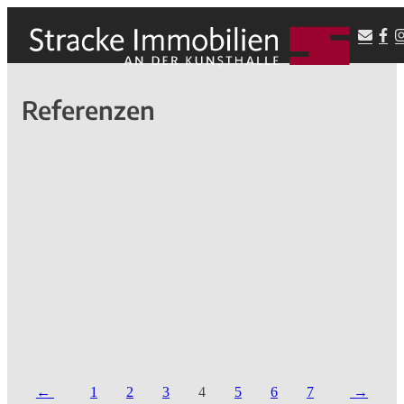
Referenzen
1
2
3
4
5
6
7