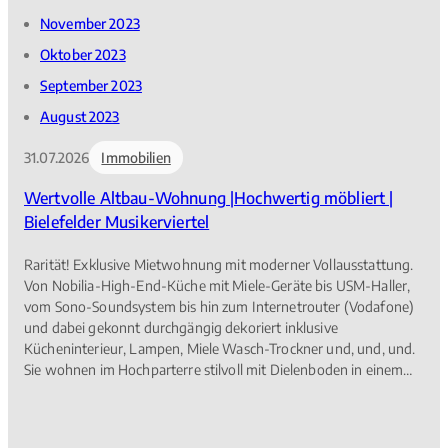
November 2023
Oktober 2023
September 2023
August 2023
31.07.2026
Immobilien
Wertvolle Altbau-Wohnung |Hochwertig möbliert |
Bielefelder Musikerviertel
Rarität! Exklusive Mietwohnung mit moderner Vollausstattung.
Von Nobilia-High-End-Küche mit Miele-Geräte bis USM-Haller,
vom Sono-Soundsystem bis hin zum Internetrouter (Vodafone)
und dabei gekonnt durchgängig dekoriert inklusive
Kücheninterieur, Lampen, Miele Wasch-Trockner und, und, und.
Sie wohnen im Hochparterre stilvoll mit Dielenboden in einem
denkmalgeschützten Wohnhaus mit nur drei Parteien. Die
Sanierung erfolgte erst ca. 2020. Freuen Sie sich auf Ihre eigene
Terrasse mit elektrischer Markise, sogar auf etwas Garten, als