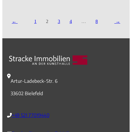
ein großes Tageslichtbad mit Wanne & Dusche sowie eine Küche
zur Verfügung. Sowohl vom Wohn- als auch vom Schlafzimmer
gelangen Sie auf den herrlichen Sonnenbalkon. Die Wohnung ist
1
2
3
4
…
8
seit Anbeginn an ein freundliches Ehepaar vermietet. Die
jährlichen Mieteinnahmen belaufen sich auf derzeit € 7.076,16.
Ein eigener Kfz-Stellplatz ist laut Teilungserklärung ebenso wie
ein eigener Kellerraum zugehörig. Bitte stimmen Sie
Besichtigungstermine ausschließlich über unser Büro ab. Vielen
Dank! *Bitte haben Sie Verständnis dafür, dass wir auf Wunsch
der Mieter keine Innenaufnahmen veröffentlicht haben.*
Artur-Ladebeck-Str. 6
33602 Bielefeld
+49 521 77019440