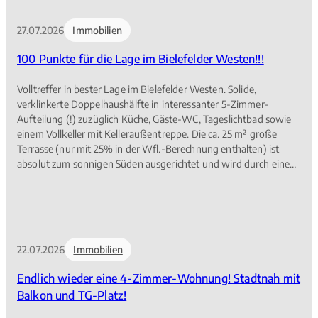
Zugabe einen Raum im Kellergeschoss mit eigener Außentreppe
und final auf den PKW-Stellplatz direkt vor dem Haus. Die
27.07.2026
Immobilien
Übergabe kann kurzfristig erfolgen. Fühlen Sie sich einfach wohl
und genießen Sie Ihr neues Zuhause, gern auch langfristig. Bitte
100 Punkte für die Lage im Bielefelder Westen!!!
stimmen Sie mit uns einen Besichtigungstermin ab.
Volltreffer in bester Lage im Bielefelder Westen. Solide,
verklinkerte Doppelhaushälfte in interessanter 5-Zimmer-
Aufteilung (!) zuzüglich Küche, Gäste-WC, Tageslichtbad sowie
einem Vollkeller mit Kelleraußentreppe. Die ca. 25 m² große
Terrasse (nur mit 25% in der Wfl.-Berechnung enthalten) ist
absolut zum sonnigen Süden ausgerichtet und wird durch eine
jüngere Markise beschattet. Der Pflegezustand ist gut. Erst 2023
wurde die moderne Vaillant-Gasheizung mit
Warmwasserspeicher eingebaut, die sonstige Ausstattung ist
baujahrestypisch. Das Grundstück bietet einen hohen Erholungs-
und Freizeitwert. Die Gartenpflege ist prima zu meistern; hier
22.07.2026
Immobilien
zählt genießen und nicht nur „ackern“. Die eigene übergroße
Garage mit weiterer Tür zum Garten ist mit einem elektrischen
Endlich wieder eine 4-Zimmer-Wohnung! Stadtnah mit
Torantrieb versehen. Auf dem gepflasterten Hof vor der Garage
Balkon und TG-Platz!
ergibt sich weitere PKW-Abstellfläche. Das Haus ist frei, ein
Schlüssel steht uns für Besichtigungszwecke zur Verfügung.