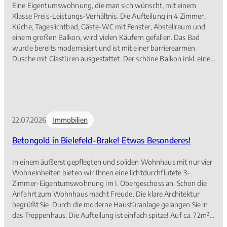
Eine Eigentumswohnung, die man sich wünscht, mit einem
Klasse Preis-Leistungs-Verhältnis. Die Aufteilung in 4 Zimmer,
Küche, Tageslichtbad, Gäste-WC mit Fenster, Abstellraum und
einem großen Balkon, wird vielen Käufern gefallen. Das Bad
wurde bereits modernisiert und ist mit einer barrierearmen
Dusche mit Glastüren ausgestattet. Der schöne Balkon inkl. einer
Kassettenmarkise ist zur „langen“ Nachmittagssonne
ausgerichtet und bietet einen wunderbaren weiten Blick über
das Musikerviertel, zum Teutoburger Wald und sogar auf die
Sparrenburg und dem höchsten Haus Bielefelds, dem H 1. Eine
Freude zu jeder Jahreszeit und natürlich für das
22.07.2026
Immobilien
Silvesterfeuerwerk! Ein Aufzug, ein Kellerraum und ein
Tiefgaragenplatz gehören dazu. Machen Sie Ihr neues Zuhause
Betongold in Bielefeld-Brake! Etwas Besonderes!
fit, nach frischer Renovierung ist genießen angesagt. Der
Verwalter ist ein Bielefelder Profi-Verwalter.
In einem äußerst gepflegten und soliden Wohnhaus mit nur vier
Wohneinheiten bieten wir Ihnen eine lichtdurchflutete 3-
Zimmer-Eigentumswohnung im I. Obergeschoss an. Schon die
Anfahrt zum Wohnhaus macht Freude. Die klare Architektur
begrüßt Sie. Durch die moderne Haustüranlage gelangen Sie in
das Treppenhaus. Die Aufteilung ist einfach spitze! Auf ca. 72m²
Wfl. stehen Ihnen ein Wohnzimmer, zwei weitere Schlafbereiche,