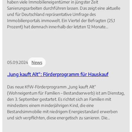
haben viele Immobilieneigentümer in jüngster Zeit
Sanierungsarbeiten durchführen lassen. Das zeigt eine aktuelle
und für Deutschland repräsentative Umfrage des
Immobilienportals immowelt. Ein Viertel der Befragten (25,1
Prozent) hat demnach innerhalb der letzten 12 Monate
energetische Sanierungsarbeiten am Hauptwohnsitz
durchführen lassen. Bei von privaten Eigentümern vermieteten
Immobilien steigt die Quote auf knapp 29,7 Prozent.
05.09.2024
News
„Jung kauft Alt“: Förderprogramm für Hauskauf
Das neue KfW-Förderprogramm „Jung kauft Alt“
(Wohneigentum für Familien – Bestandserwerb) ist am Dienstag,
den 3. September gestartet. Es richtet sich an Familien mit
mindestens einem minderjährigen Kind, die eine
Bestandsimmobilie mit niedrigem Energiestandard erwerben
und sich verpflichten, diese energetisch zu sanieren. Die
Förderung erfolgt mittels zinsverbilligter KfW-Kredite. Für die
Zinsverbilligungen der KfW stehen für 2024 insgesamt 350