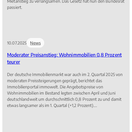
Mietanstieg zu verlangsamen. Das Gesetz hat nun den Bundesrat
passiert.
10.07.2025
News
Moderater Preisanstieg: Wohnimmobilien 0,8 Prozent
teurer
Der deutsche Immobilienmarkt war auch im 2. Quartal 2025 von
moderaten Preissteigerungen geprägt, berichtet das
Immobilienportal immowelt. Die Angebotspreise von
Wohnimmobilien im Bestand legten zwischen April und Juni
deutschlandweit um durchschnittlich 0,8 Prozent zu und damit
etwas langsamer als im 1. Quartal (+1,2 Prozent).
Eigentumswohnungen verteuerten sich um 1,1 Prozent auf 3.193
Euro pro Quadratmeter, Einfamilienhäuser um 0,3 Prozent auf
2.780 Euro. Trotz der jüngsten Anstiege befinden sich die
aktuellen Angebotspreise von Wohnimmobilien immer noch um