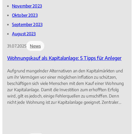
November 2023
Oktober 2023
September 2023
August 2023
31.07.2025
News
Wohnungskauf als Kapitalanlage: 5 Tipps für Anleger
Aufgrund mangelnder Alternativen an den Kapitalmärkten und
um ihr Vermögen vor einer möglichen Inflation zu schützen,
beschäftigen sich viele Menschen mit dem Kauf einer Wohnung
zur Kapitalanlage. Damit die Investition zum erhofften Erfolg
wird, gilt es jedoch, einige Fehlerquellen zu umschiffen. Denn
nicht jede Wohnung ist zur Kapitalanlage geeignet. Zentraler
Erfolgsfaktor ist die Vermietbarkeit der Wohnung. „Lage,
Zuschnitt und Ausstattung müssen den Anforderungen
möglichst vieler potenzieller Mieter entsprechen, sonst steht die
jeweilige Wohnung womöglich über einen längeren Zeitraum
hinweg leer“, erklärt Burkhard Blandfort, Vorsitzender des