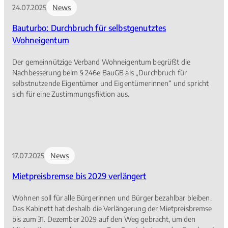
24.07.2025
News
Immobilienverbands Deutschland IVD West. „Zudem muss die
Finanzierung stimmen. Sind die Raten auch bezahlbar, wenn die
Bauturbo: Durchbruch für selbstgenutztes
Wohnung für eine neue Vermietung vorbereitet wird und doch
Wohneigentum
einmal vorübergehend leer steht?“
Der gemeinnützige Verband Wohneigentum begrüßt die
Nachbesserung beim § 246e BauGB als „Durchbruch für
selbstnutzende Eigentümer und Eigentümerinnen“ und spricht
sich für eine Zustimmungsfiktion aus.
17.07.2025
News
Mietpreisbremse bis 2029 verlängert
Wohnen soll für alle Bürgerinnen und Bürger bezahlbar bleiben.
Das Kabinett hat deshalb die Verlängerung der Mietpreisbremse
bis zum 31. Dezember 2029 auf den Weg gebracht, um den