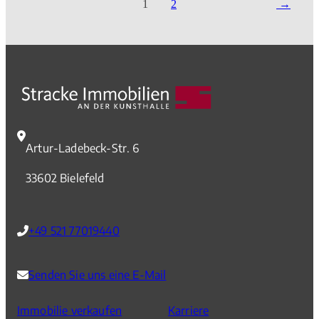
1
2
durchschnittlich 6,7 Prozent unter dem Allzeithoch vom Juni
2022. Das geht aus der neuen Ausgabe des immowelt
Preiskompass für das 2. Quartal 2025 hervor. Darin wurde
analysiert, wie sich die Angebotspreise von
Eigentumswohnungen und Einfamilienhäusern in Deutschland
und den 15 größten deutschen Städten mit mehr als 500.000
Einwohnern verändert haben.
Artur-Ladebeck-Str. 6
33602 Bielefeld
+49 521 77019440
Senden Sie uns eine E-Mail
Immobilie verkaufen
Karriere