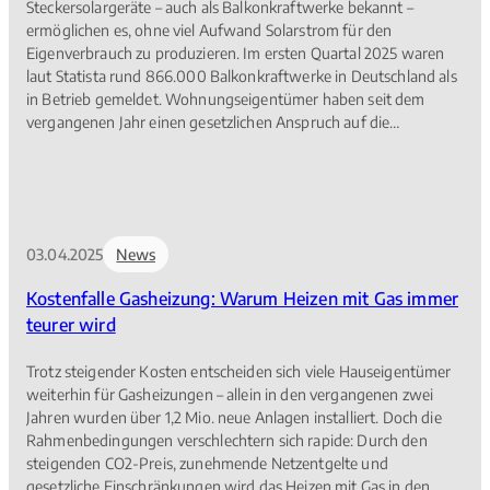
Steckersolargeräte – auch als Balkonkraftwerke bekannt –
ermöglichen es, ohne viel Aufwand Solarstrom für den
Eigenverbrauch zu produzieren. Im ersten Quartal 2025 waren
laut Statista rund 866.000 Balkonkraftwerke in Deutschland als
in Betrieb gemeldet. Wohnungseigentümer haben seit dem
vergangenen Jahr einen gesetzlichen Anspruch auf die
Installation eines Steckersolargerätes. Sie müssen allerdings
vorher die Zustimmung der Miteigentümer in der
Eigentümerversammlung einholen, da die Maßnahme in aller
Regel Gemeinschaftseigentum betrifft. Der
Verbraucherschutzverband Wohnen im Eigentum (WiE)
03.04.2025
News
informiert, wie Eigentümer am besten vorgehen und was sie bei
der Vorbereitung ihres Beschlussantrags beachten müssen,
Kostenfalle Gasheizung: Warum Heizen mit Gas immer
wenn sie ein solches Gerät installieren möchten.
teurer wird
Trotz steigender Kosten entscheiden sich viele Hauseigentümer
weiterhin für Gasheizungen – allein in den vergangenen zwei
Jahren wurden über 1,2 Mio. neue Anlagen installiert. Doch die
Rahmenbedingungen verschlechtern sich rapide: Durch den
steigenden CO2-Preis, zunehmende Netzentgelte und
gesetzliche Einschränkungen wird das Heizen mit Gas in den