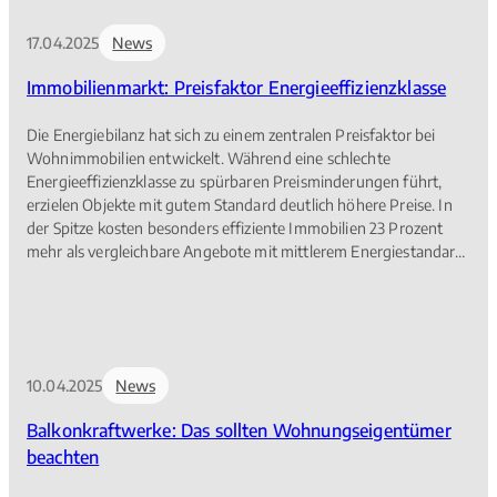
17.04.2025
News
Immobilienmarkt: Preisfaktor Energieeffizienzklasse
Die Energiebilanz hat sich zu einem zentralen Preisfaktor bei
Wohnimmobilien entwickelt. Während eine schlechte
Energieeffizienzklasse zu spürbaren Preisminderungen führt,
erzielen Objekte mit gutem Standard deutlich höhere Preise. In
der Spitze kosten besonders effiziente Immobilien 23 Prozent
mehr als vergleichbare Angebote mit mittlerem Energiestandard.
Zu diesem Ergebnis kommt eine aktuelle Analyse von immowelt
über den Einfluss der Energieeffizienzklasse auf den
Angebotspreis von Häusern und Wohnungen, die im Jahr 2024
auf immowelt.de inseriert wurden.
10.04.2025
News
Balkonkraftwerke: Das sollten Wohnungseigentümer
beachten