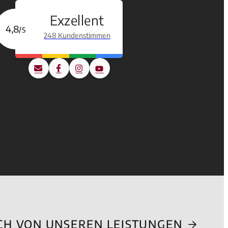
Exzellent
4,8
/5
248 Kundenstimmen
ICH VON UNSEREN LEISTUNGEN