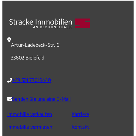
Fernwärme und Gas. Das hat eine Auswertung von
Heizkostenabrechnungen von rund 900.000 Wohnungen
ergeben, die der Immobiliendienstleister ista bereits für das Jahr
2024 erstellt hat.
Artur-Ladebeck-Str. 6
33602 Bielefeld
+49 521 77019440
Senden Sie uns eine E-Mail
Immobilie verkaufen
Karriere
Immobilie vermieten
Kontakt