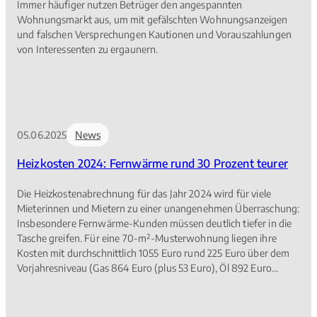
Immer häufiger nutzen Betrüger den angespannten
Wohnungsmarkt aus, um mit gefälschten Wohnungsanzeigen
und falschen Versprechungen Kautionen und Vorauszahlungen
von Interessenten zu ergaunern.
05.06.2025
News
Heizkosten 2024: Fernwärme rund 30 Prozent teurer
Die Heizkostenabrechnung für das Jahr 2024 wird für viele
Mieterinnen und Mietern zu einer unangenehmen Überraschung:
Insbesondere Fernwärme-​Kunden müssen deutlich tiefer in die
Tasche greifen. Für eine 70-m²-​Musterwohnung liegen ihre
Kosten mit durchschnittlich 1055 Euro rund 225 Euro über dem
Vorjahresniveau (Gas 864 Euro (plus 53 Euro), Öl 892 Euro
(minus 127 Euro)). Hintergrund für die unterschiedlichen
Entwicklungen bei den Brennstoffkosten sind das Auslaufen der
Energiepreisbremsen und der Mehrwertsteuersenkung für