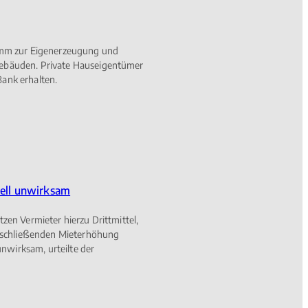
amm zur Eigenerzeugung und
ebäuden. Private Hauseigentümer
ank erhalten.
ell unwirksam
zen Vermieter hierzu Drittmittel,
anschließenden Mieterhöhung
unwirksam, urteilte der