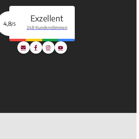
Exzellent
4,8
/5
248 Kundenstimmen